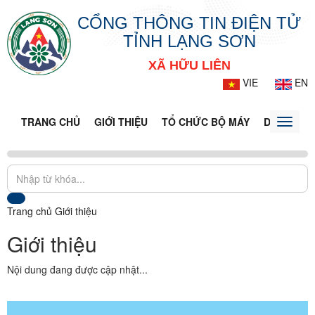
CỔNG THÔNG TIN ĐIỆN TỬ
TỈNH LẠNG SƠN
XÃ HỮU LIÊN
VIE
EN
TRANG CHỦ
GIỚI THIỆU
TỔ CHỨC BỘ MÁY
DOANH NG
Toggle
naviga
Trang chủ
Giới thiệu
Giới thiệu
Nội dung đang được cập nhật...