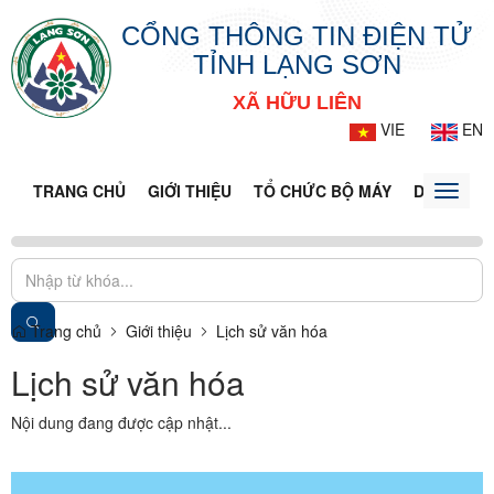
CỔNG THÔNG TIN ĐIỆN TỬ
TỈNH LẠNG SƠN
XÃ HỮU LIÊN
VIE
EN
TRANG CHỦ
GIỚI THIỆU
TỔ CHỨC BỘ MÁY
DOANH NG
Toggle
naviga
Trang chủ
Giới thiệu
Lịch sử văn hóa
Lịch sử văn hóa
Nội dung đang được cập nhật...