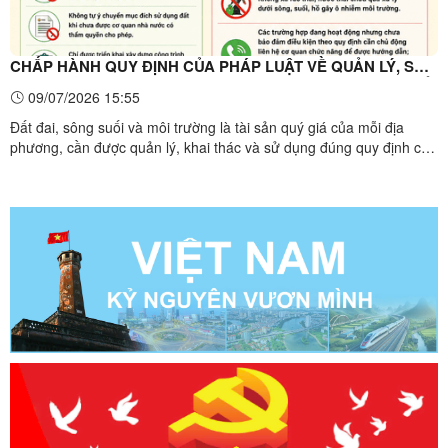
CHẤP HÀNH QUY ĐỊNH CỦA PHÁP LUẬT VỀ QUẢN LÝ, SỬ
DỤNG ĐẤT ĐAI VÀ HOẠT ĐỘNG KINH DOANH TRÊN BÈ NỔI
09/07/2026 15:55
Đất đai, sông suối và môi trường là tài sản quý giá của mỗi địa
phương, cần được quản lý, khai thác và sử dụng đúng quy định của
pháp luật để bảo đảm phát triển bền vững.Trong thời gian qua, trên
địa bàn xã Hữu Liên vẫn còn xảy ra tình trạng một số tổ chức, hộ
gia đình, cá nhân tự ý xây dựng nhà ở, ...