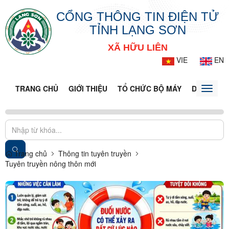
CỔNG THÔNG TIN ĐIỆN TỬ
TỈNH LẠNG SƠN
XÃ HỮU LIÊN
VIE
EN
TRANG CHỦ
GIỚI THIỆU
TỔ CHỨC BỘ MÁY
DOANH NG
Toggle
naviga
Trang chủ
Thông tin tuyên truyền
Tuyên truyền nông thôn mới