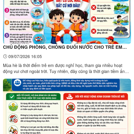
CHỦ ĐỘNG PHÒNG, CHỐNG ĐUỐI NƯỚC CHO TRẺ EM
TRONG MÙA HÈ
09/07/2026 16:05
Mùa hè là thời điểm trẻ em được nghỉ học, tham gia nhiều hoạt
động vui chơi ngoài trời. Tuy nhiên, đây cũng là thời gian tiềm ẩn
nhiều nguy cơ xảy ra tai nạn đuối nước, nhất là trong điều kiện thời
tiết nắng nóng xen kẽ mưa lớn, mực nước tại các sông, suối, ao,
hồ, khe suối trên địa bàn xã Hữu Liên ...