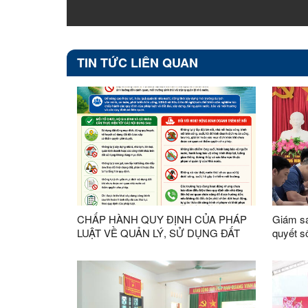
TIN TỨC LIÊN QUAN
CHẤP HÀNH QUY ĐỊNH CỦA PHÁP
Giám sát
LUẬT VỀ QUẢN LÝ, SỬ DỤNG ĐẤT
quyết s
ĐAI VÀ HOẠT ĐỘNG KINH DOANH
bàn xã 
TRÊN BÈ NỔI