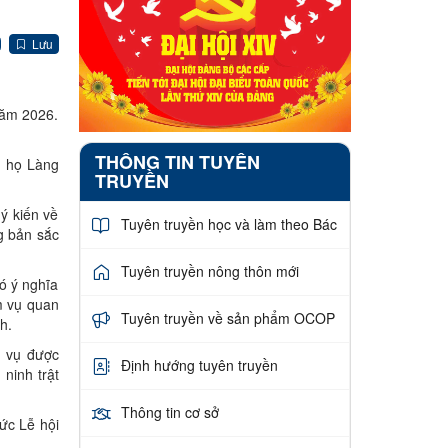
Lưu
năm 2026.
THÔNG TIN TUYÊN
g họ Làng
TRUYỀN
ý kiến về
Tuyên truyền học và làm theo Bác
g bản sắc
Tuyên truyền nông thôn mới
ó ý nghĩa
m vụ quan
Tuyên truyền về sản phẩm OCOP
h.
m vụ được
Định hướng tuyên truyền
ninh trật
Thông tin cơ sở
ức Lễ hội