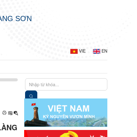
LẠNG SƠN
VIE
EN
LÀNG