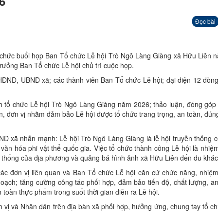
6
Đọc bài
 chức buổi họp Ban Tổ chức Lễ hội Trò Ngô Làng Giàng xã Hữu Liên 
ưởng Ban Tổ chức Lễ hội chủ trì cuộc họp.
HĐND, UBND xã; các thành viên Ban Tổ chức Lễ hội; đại diện 12 dòn
ch tổ chức Lễ hội Trò Ngô Làng Giàng năm 2026; thảo luận, đóng góp 
n, đơn vị nhằm đảm bảo Lễ hội được tổ chức trang trọng, an toàn, đún
BND xã nhấn mạnh: Lễ hội Trò Ngô Làng Giàng là lễ hội truyền thống c
 văn hóa phi vật thể quốc gia. Việc tổ chức thành công Lễ hội là nhiệ
yền thống của địa phương và quảng bá hình ảnh xã Hữu Liên đến du khác
các đơn vị liên quan và Ban Tổ chức Lễ hội căn cứ chức năng, nhiệ
oạch; tăng cường công tác phối hợp, đảm bảo tiến độ, chất lượng, an 
n toàn thực phẩm trong suốt thời gian diễn ra Lễ hội.
 vị và Nhân dân trên địa bàn xã phối hợp, hưởng ứng, chung tay tổ ch