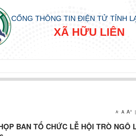
CỔNG THÔNG TIN ĐIỆN TỬ TỈNH 
XÃ HỮU LIÊN
+
A
A
|
-
A
HỌP BAN TỔ CHỨC LỄ HỘI TRÒ NGÔ 