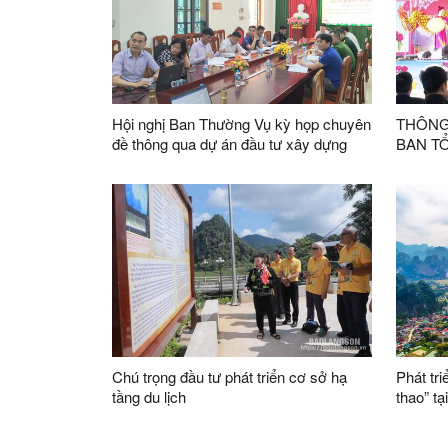
Hội nghị Ban Thường Vụ kỳ họp chuyên
THÔNG
đề thông qua dự án đầu tư xây dựng
BAN T
“Khu du lịch trải nghiệm và nuôi hươu
LÀNG 
sao mô hình”
2026
Chú trọng đầu tư phát triển cơ sở hạ
Phát tri
tầng du lịch
thao” tạ