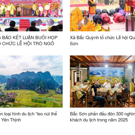
 BÁO KẾT LUẬN BUỔI HỌP
Xã Bắc Quỳnh tổ chức Lễ hội Q
Ổ CHỨC LỄ HỘI TRÒ NGÔ
Sơn
GIÀNG XÃ HỮU LIÊN NĂM
ển loại hình du lịch “leo núi thể
Bắc Sơn phấn đấu đón 300 nghìn
i Yên Thịnh
khách du lịch trong năm 2025