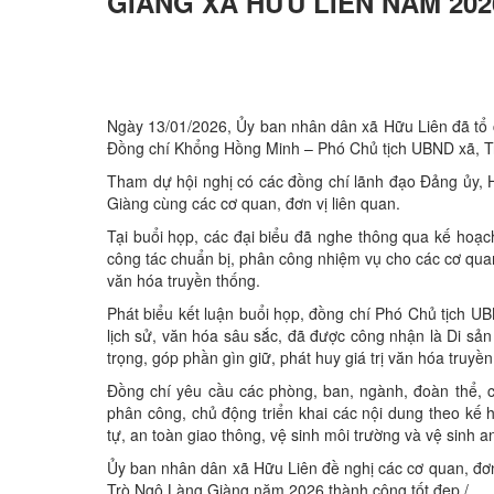
GIÀNG XÃ HỮU LIÊN NĂM 202
Ngày 13/01/2026, Ủy ban nhân dân xã Hữu Liên đã tổ
Đồng chí Khổng Hồng Minh – Phó Chủ tịch UBND xã, Tr
Tham dự hội nghị có các đồng chí lãnh đạo Đảng ủy, 
Giàng cùng các cơ quan, đơn vị liên quan.
Tại buổi họp, các đại biểu đã nghe thông qua kế hoạ
công tác chuẩn bị, phân công nhiệm vụ cho các cơ qua
văn hóa truyền thống.
Phát biểu kết luận buổi họp, đồng chí Phó Chủ tịch U
lịch sử, văn hóa sâu sắc, đã được công nhận là Di sản
trọng, góp phần gìn giữ, phát huy giá trị văn hóa tru
Đồng chí yêu cầu các phòng, ban, ngành, đoàn thể, 
phân công, chủ động triển khai các nội dung theo kế h
tự, an toàn giao thông, vệ sinh môi trường và vệ sinh a
Ủy ban nhân dân xã Hữu Liên đề nghị các cơ quan, đơn
Trò Ngô Làng Giàng năm 2026 thành công tốt đẹp./.