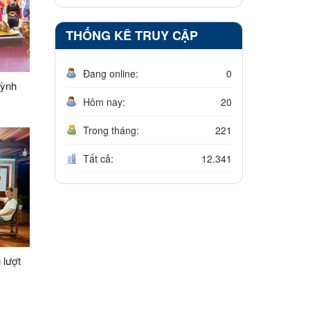
THỐNG KÊ TRUY CẬP
Đang online:
0
uỳnh
Hôm nay:
20
Trong tháng:
221
Tất cả:
12.341
 lượt